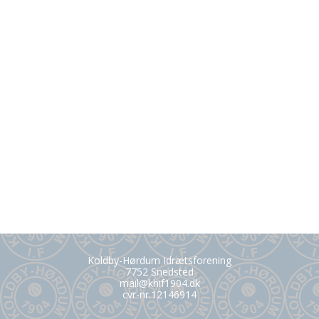
Koldby-Hørdum Idrætsforening
7752 Snedsted
mail@khif1904.dk
cvr-nr.12146914