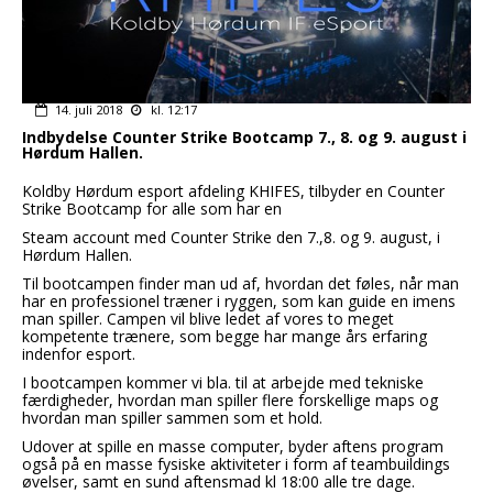
14. juli 2018
kl. 12:17
Indbydelse Counter Strike Bootcamp 7., 8. og 9. august i
Hørdum Hallen.
Koldby Hørdum esport afdeling KHIFES, tilbyder en Counter
Strike Bootcamp for alle som har en
Steam account med Counter Strike den 7.,8. og 9. august, i
Hørdum Hallen.
Til bootcampen finder man ud af, hvordan det føles, når man
har en professionel træner i ryggen, som kan guide en imens
man spiller. Campen vil blive ledet af vores to meget
kompetente trænere, som begge har mange års erfaring
indenfor esport.
I bootcampen kommer vi bla. til at arbejde med tekniske
færdigheder, hvordan man spiller flere forskellige maps og
hvordan man spiller sammen som et hold.
Udover at spille en masse computer, byder aftens program
også på en masse fysiske aktiviteter i form af teambuildings
øvelser, samt en sund aftensmad kl 18:00 alle tre dage.