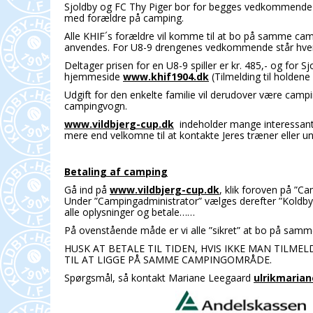
Sjoldby og FC Thy Piger bor for begges vedkommende
med forældre på camping.
Alle KHIF´s forældre vil komme til at bo på samme 
anvendes. For U8-9 drengenes vedkommende står hver e
Deltager prisen for en U8-9 spiller er kr. 485,- og for S
hjemmeside
www.khif1904.dk
(Tilmelding til holden
Udgift for den enkelte familie vil derudover være campin
campingvogn.
www.vildbjerg-cup.dk
indeholder mange interessante 
mere end velkomne til at kontakte Jeres træner eller 
Betaling af camping
Gå ind på
www.vildbjerg-cup.dk
, klik foroven på ”Ca
Under ”Campingadministrator” vælges derefter ”Koldby-
alle oplysninger og betale……
På ovenstående måde er vi alle ”sikret” at bo på sa
HUSK AT BETALE TIL TIDEN, HVIS IKKE MAN TILM
TIL AT LIGGE PÅ SAMME CAMPINGOMRÅDE.
Spørgsmål, så kontakt Mariane Leegaard
ulrikmaria