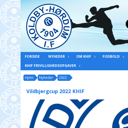
FORSIDE
NYHEDER
OM KHIF
FODBOLD
KHIF FRIVILLIGHEDSOPGAVER
Hjem
Nyheder
2022
Vildbjergcup 2022 KHIF