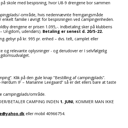
 på skole med bespisning, hvor U8-9 drengene bor sammen
campingplads/-område, hvis nedennævnte fremgangsmåde
nkelt familie i øvrigt for bespisningen ved campingenheden.
joldby drengene er prisen 1.095,-. Indbetaling sker på klubbens
e – Ungdom, udendørs).
Betaling er senest d. 20/5-22.
g-gebyr på kr. 995 pr. enhed – dvs. telt, camplet eller
og relevante oplysninger - og derudover er I selvfølgelig
ungdomsudvalget.
mping”. Klik på den gule knap ”Bestilling af campingplads”.
Hørdum IF – Marianne Leegaard” så er det ellers bare at taste
mme campingplads/område.
ELDER/BETALER CAMPING INDEN
1. JUNI
, KOMMER MAN IKKE
ne@yahoo.dk
eller mobil 40966754.