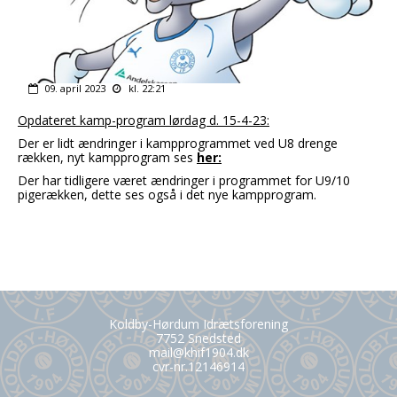
09. april 2023
kl. 22:21
Opdateret kamp-program lørdag d. 15-4-23:
Der er lidt ændringer i kampprogrammet ved U8 drenge
rækken, nyt kampprogram ses
her:
Der har tidligere været ændringer i programmet for U9/10
pigerækken, dette ses også i det nye kampprogram.
Koldby-Hørdum Idrætsforening
7752 Snedsted
mail@khif1904.dk
cvr-nr.12146914