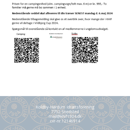
Koldby-Hørdum Idrætsforening
7752 Snedsted
mail@khif1904.dk
cvr-nr.12146914