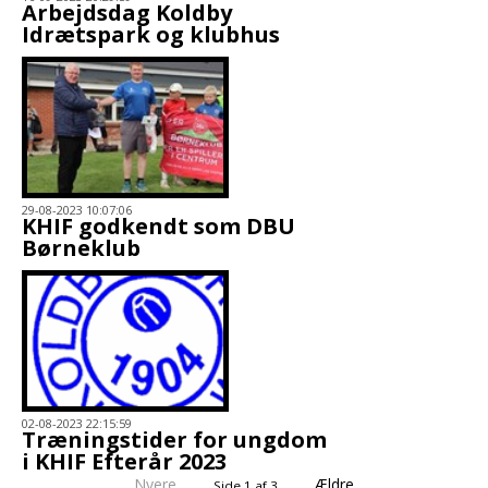
Arbejdsdag Koldby
Idrætspark og klubhus
29-08-2023 10:07:06
KHIF godkendt som DBU
Børneklub
02-08-2023 22:15:59
Træningstider for ungdom
i KHIF Efterår 2023
Nyere
Ældre
Side 1 af 3